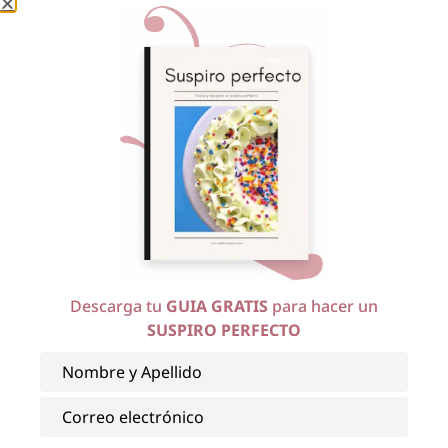
Descarga tu
GUIA GRATIS
para hacer un
SUSPIRO PERFECTO
¡Haz clic para puntuar esta entrada!
(Votos:
0
Promedio:
0
)