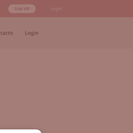
Login
Club VIP
tacto
Login