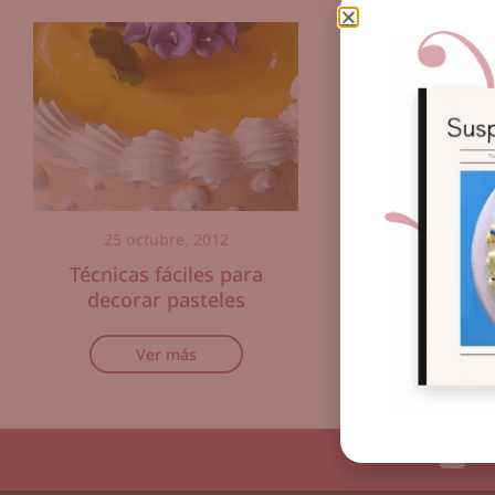
25 octubre, 2012
4 abril, 
Técnicas fáciles para
Suspiri
decorar pasteles
Ver m
Ver más