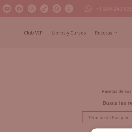
+1 849-240-83
Club VIP
Libros y Cursos
Recetas
Recetas de susp
Busca las r