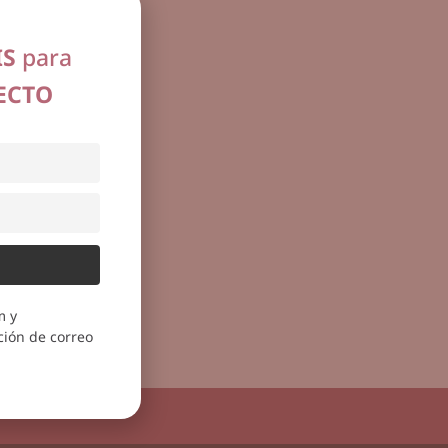
IS
para
ECTO
m y
ión de correo