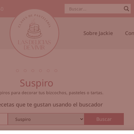
50
Sobre Jackie
Con
Suspiro
iros para decorar tus bizcochos, pasteles o tartas.
ecetas que te gustan usando el buscador