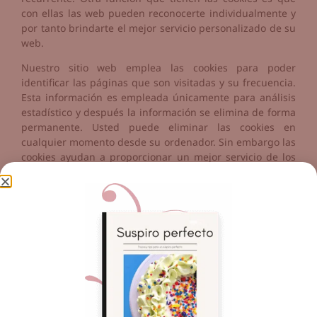
con ellas las web pueden reconocerte individualmente y
por tanto brindarte el mejor servicio personalizado de su
web.
Nuestro sitio web emplea las cookies para poder
identificar las páginas que son visitadas y su frecuencia.
Esta información es empleada únicamente para análisis
estadístico y después la información se elimina de forma
permanente. Usted puede eliminar las cookies en
cualquier momento desde su ordenador. Sin embargo las
cookies ayudan a proporcionar un mejor servicio de los
sitios web, estás no dan acceso a información de su
ordenador ni de usted, a menos de que usted así lo
quiera y la proporcione directamente . Usted puede
aceptar o negar el uso de cookies, sin embargo la
mayoría de navegadores aceptan cookies
automáticamente pues sirve para tener un mejor servicio
web. También usted puede cambiar la configuración de
su ordenador para declinar las cookies. Si se declinan es
posible que no pueda utilizar algunos de nuestros
servicios.