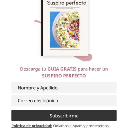
Galletas de chocolate
Galletas tipo Cupcakes
blanco y macadamia o
nueces
Ver más
Ver más
Descarga tu
GUIA GRATIS
para hacer un
SUSPIRO PERFECTO
9 marzo, 2022
4 diciembre, 2020
Kisses Peanut Butter
Galletas de Cranberries y
Cookies
chocolate blanco
Ver más
Ver más
Subscribirme
Política de privacidad
:
Odiamos el spam y prometemos