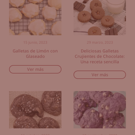
15 junio, 2023
29 marzo, 2023
Galletas de Limón con
Deliciosas Galletas
Glaseado
Crujientes de Chocolate:
Una receta sencilla
Ver más
Ver más