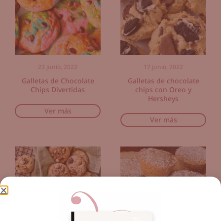
23 junio, 2022
17 junio, 2022
Galletas de Chocolate
Galletas de chocolate
Chips Divertidas
chips con Oreo y
Hersheys
Ver más
Ver más
12 mayo, 2022
16 marzo, 2022