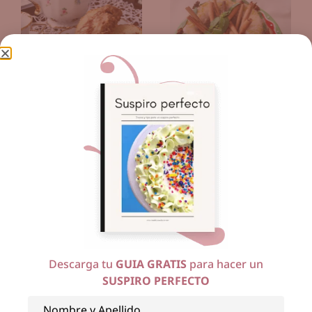
7 abril, 2010
23 diciembre, 2009
Cinammon Swirl Coffee
Pastel para la Cena de
Cake, o Pastel de Café
Navidad
con remolino de canela
Ver más
Ver más
Descarga tu
GUIA GRATIS
para hacer un
SUSPIRO PERFECTO