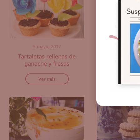
5 mayo, 2017
27 marzo,
Tartaletas rellenas de
Cuatro Leche
ganache y fresas
Ver m
Ver más