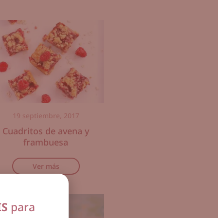
19 septiembre, 2017
Cuadritos de avena y
frambuesa
Ver más
IS
para