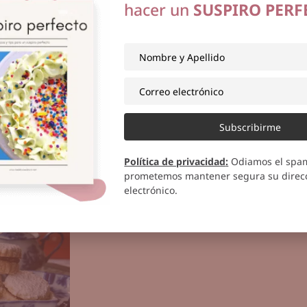
hacer un
SUSPIRO PERF
 2014
26 abril, 2013
s de Coco
Bombones rellenos de coco
Subscribirme
y almendras
ás
Política de privacidad
:
Odiamos el spa
Ver más
prometemos mantener segura su direcc
electrónico.