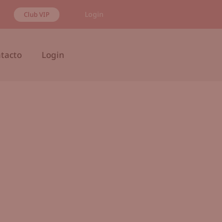
Login
Club VIP
tacto
Login