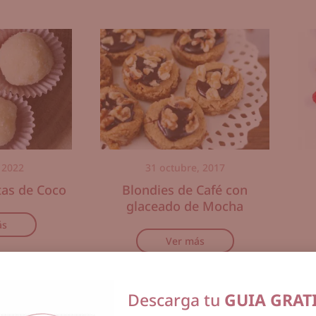
 2022
31 octubre, 2017
tas de Coco
Blondies de Café con
glaceado de Mocha
ás
Ver más
Descarga tu
GUIA GRAT