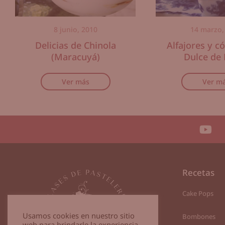
8 junio, 2010
14 marzo,
Delicias de Chinola
Alfajores y c
(Maracuyá)
Dulce de
Ver más
Ver m
Recetas
Cake Pops
Usamos cookies en nuestro sitio
Bombones
web para brindarle la experiencia