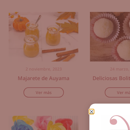
2 noviembre, 2023
24 marzo,
Majarete de Auyama
Deliciosas Boli
Ver más
Ver m