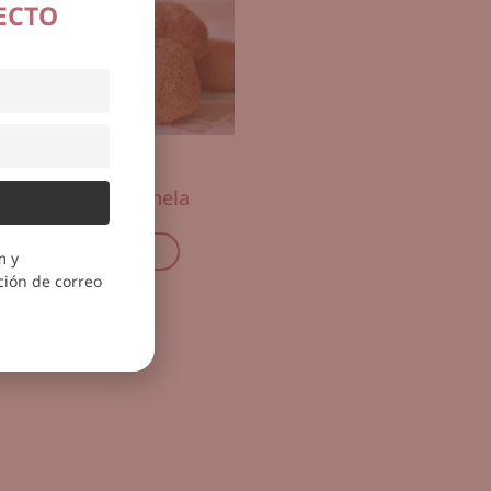
ECTO
10 junio, 2012
Galletas de Canela
Ver más
m y
ión de correo