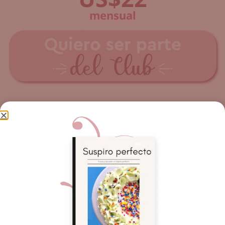
mensual
Haz click en los botones de abajo para ver mis Ebooks y Cursos
online y seguir aprendiendo conmigo
y si quieres comprar por transferencia,
envíanos un mensaje al (849)248-8350