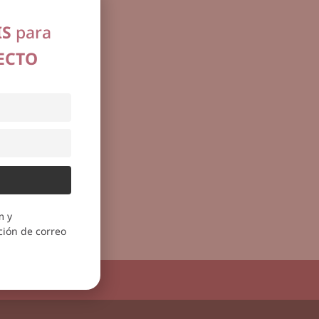
IS
para
ECTO
m y
ión de correo