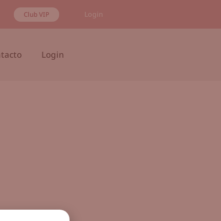
Login
Club VIP
tacto
Login