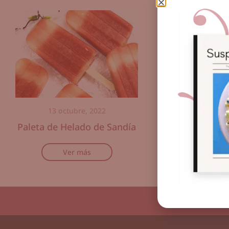
13 octubre, 2022
18 agosto,
Paleta de Helado de Sandía
Helado de 
Ver más
Ver m