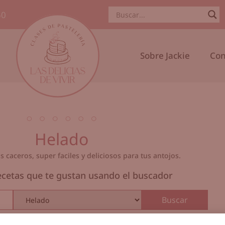
50
Sobre Jackie
Con
Helado
 caceros, super faciles y deliciosos para tus antojos.
ecetas que te gustan usando el buscador