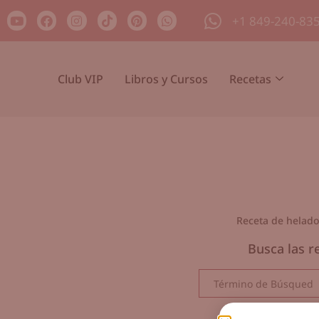
+1 849-240-83
Club VIP
Libros y Cursos
Recetas
Receta de helados
Busca las r