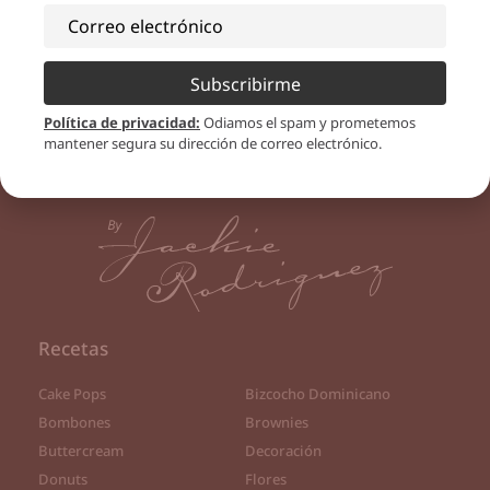
Subscribirme
Política de privacidad
:
Odiamos el spam y prometemos
mantener segura su dirección de correo electrónico.
Recetas
Cake Pops
Bizcocho Dominicano
Bombones
Brownies
Buttercream
Decoración
Donuts
Flores