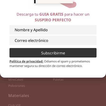
Descarga tu
GUIA GRATIS
para hacer un
SUSPIRO PERFECTO
Recetas
Cake Pops
Bizcocho Dominicano
Subscribirme
Bombones
Brownies
Buttercream
Decoración
Política de privacidad
:
Odiamos el spam y prometemos
mantener segura su dirección de correo electrónico.
Donuts
Flores
Helado
Mini Postres
MiniCakes
Paletas
Polvorones
Materiales
Club VIP