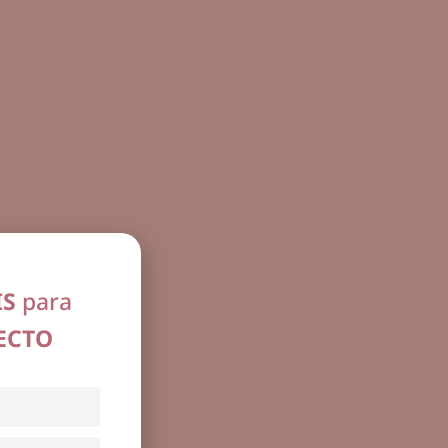
IS
para
ECTO