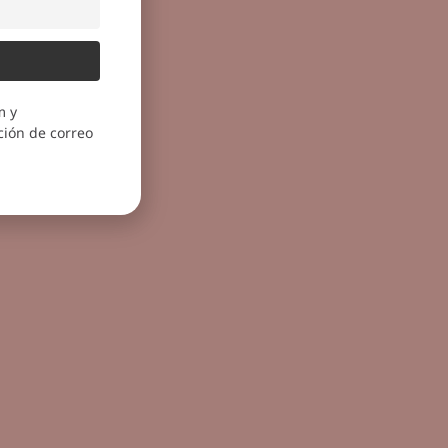
m y
ión de correo