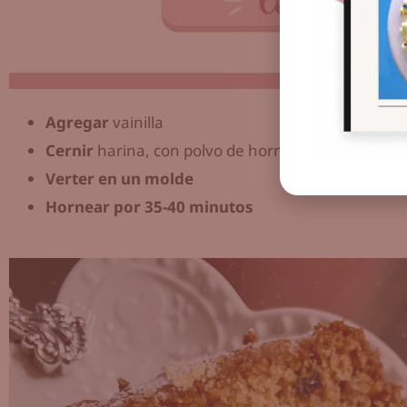
Agregar
vainilla
Cernir
harina, con polvo de hornear y añadirlo a l
Verter en un molde
Hornear por 35-40 minutos