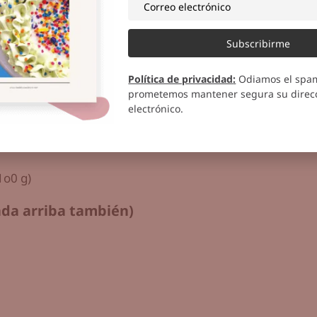
de chocolate
Subscribirme
taza de azúcar (250 g)
Política de privacidad
:
Odiamos el spa
ta Nestlé es heavy cream) (130 g)
prometemos mantener segura su direcc
electrónico.
1o0 g)
ada arriba también)