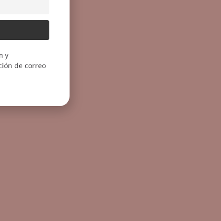
m y
ión de correo