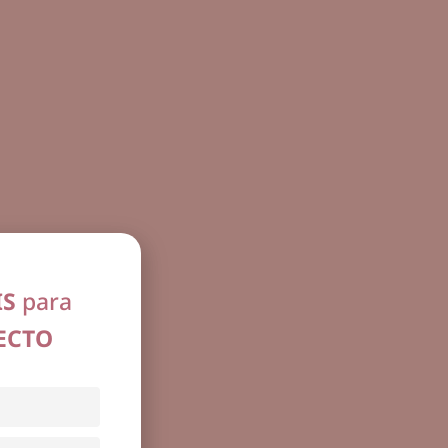
IS
para
ECTO