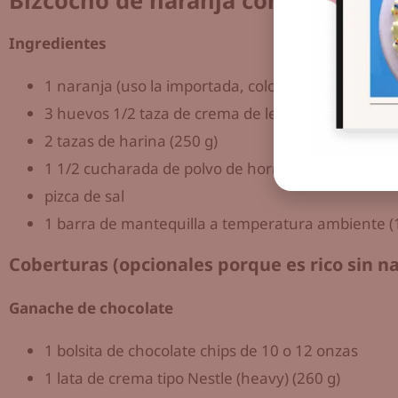
Bizcocho de naranja con ganache 
Ingredientes
1 naranja (uso la importada, color naranja) 1 1/2 
3 huevos 1/2 taza de crema de leche (uso la de la
2 tazas de harina (250 g)
1 1/2 cucharada de polvo de hornear (15 g)
pizca de sal
1 barra de mantequilla a temperatura ambiente (
Coberturas (opcionales porque es rico sin n
Ganache de chocolate
1 bolsita de chocolate chips de 10 o 12 onzas
1 lata de crema tipo Nestle (heavy) (260 g)