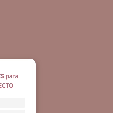
IS
para
ECTO