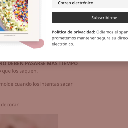
molde y por los lados, dar toquecitos
Subscribirme
e un poco de coco rallado y una
Política de privacidad
:
Odiamos el spa
prometemos mantener segura su direcc
electrónico.
llenos,
llevar al freezer por unos
 NO DEBEN PASARSE MAS TIEMPO
 que los saquen.
 molde cuando los intentas sacar
 decorar