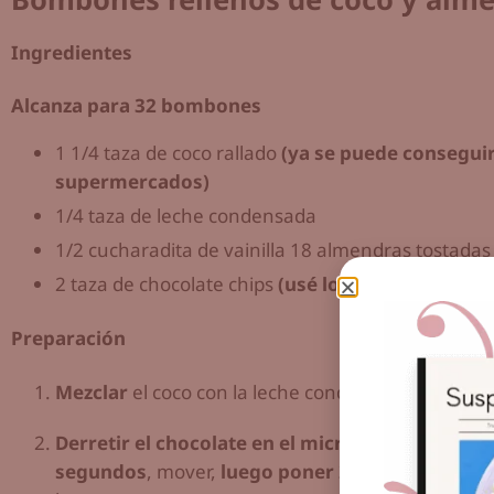
Ingredientes
Alcanza para 32 bombones
1 1/4 taza de coco rallado
(ya se puede conseguir
supermercados)
1/4 taza de leche condensada
1/2 cucharadita de vainilla 18 almendras tostadas
2 taza de chocolate chips
(usé los de Hersheys)
Preparación
Mezclar
el coco con la leche condensada y la vaini
Derretir el chocolate en el microondas,
recordar
segundos
, mover,
luego poner 25 segundos má