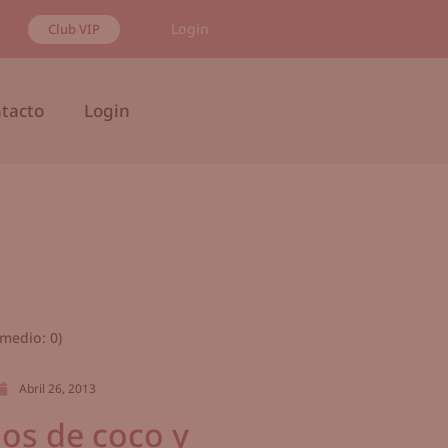
Login
Club VIP
tacto
Login
medio:
0
)
Abril 26, 2013
os de coco y