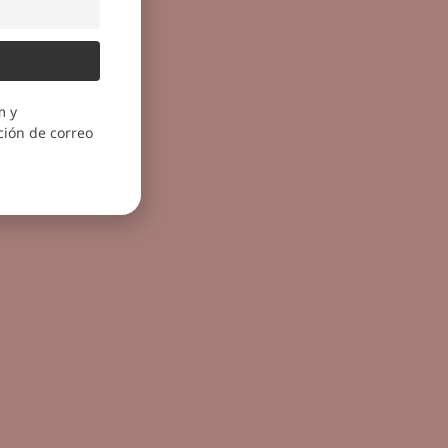
m y
ión de correo