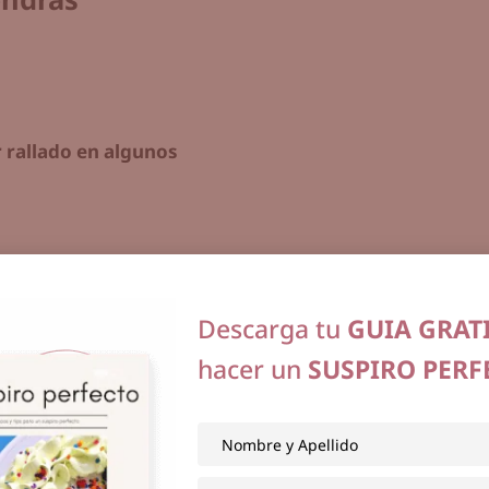
 rallado en algunos
Descarga tu
GUIA GRAT
hacer un
SUSPIRO PERF
lla
 que solo lo deben
poner 25
s
y mover de nuevo para que no se