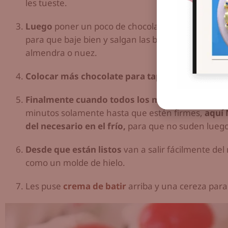
les tueste.
Luego
poner un poco de chocolate en el fondo del 
para que baje bien y salgan las burbujas, colocarl
almendra o nuez.
Colocar más chocolate para tapar.
Finalmente cuando todos los moldesitos estén 
minutos solamente hasta que estén firmes,
aquí
del necesario en el frío,
para que no suden luego
Desde que están listos
van a salir fácilmente del
como un molde de hielo.
Les puse
crema de batir
arriba y una cereza para