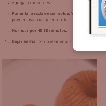
Agregar cranberries
Poner la mezcla en un molde.
Yo usé unos mold
pueden usar cualquier molde, simplemente llenarl
Hornear por 40-50 minutos.
Dejar enfriar
completamente antes de agregar el