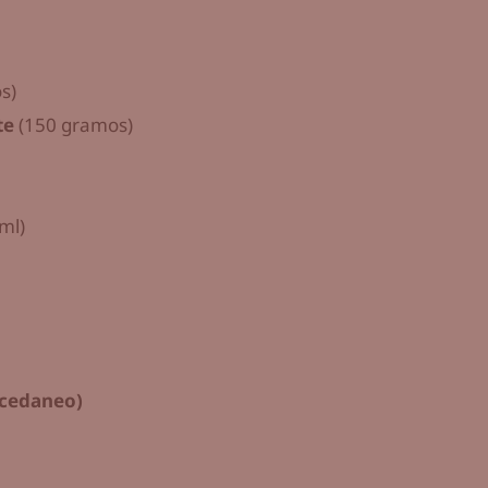
s)
te
(150 gramos)
ml)
sucedaneo)