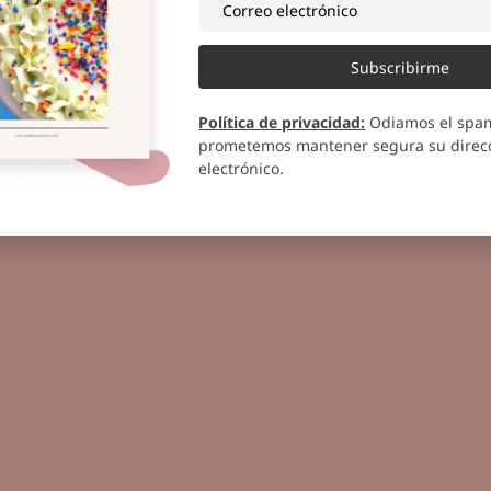
es de
mini bundt cake
, ustedes
Subscribirme
o a la mitad.
Política de privacidad
:
Odiamos el spa
prometemos mantener segura su direcc
electrónico.
 glaceado.