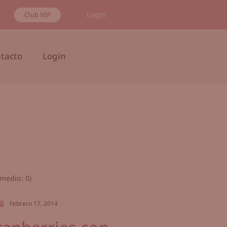
Login
Club VIP
tacto
Login
medio:
0
)
Febrero 17, 2014