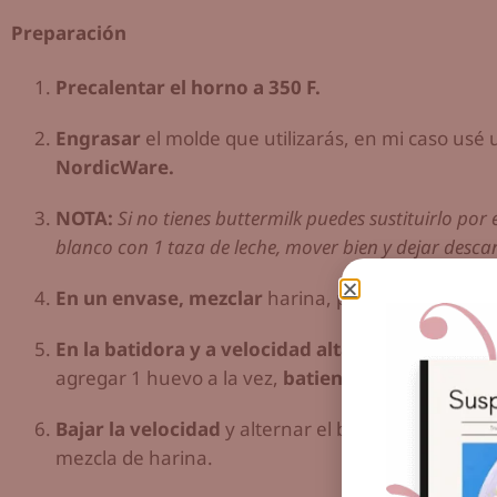
Preparación
Precalentar el horno a 350 F.
Engrasar
el molde que utilizarás, en mi caso usé
NordicWare.
NOTA:
Si no tienes buttermilk puedes sustituirlo po
blanco con 1 taza de leche, mover bien y dejar desca
En un envase, mezclar
harina, polvo de hornear, 
En la batidora y a velocidad alta
poner a batir ma
agregar 1 huevo a la vez,
batiendo entre uno y o
Bajar la velocidad
y alternar el buttermilk (que p
mezcla de harina.