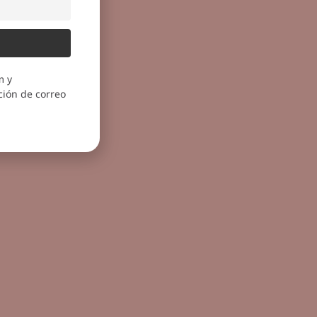
m y
ión de correo