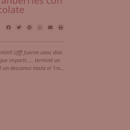
ranberries con
colate
tín!! Ufff fueron unos días
que impartí..... terminé un
 un descanso hasta el 1ro...