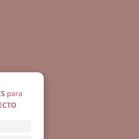
IS
para
ECTO