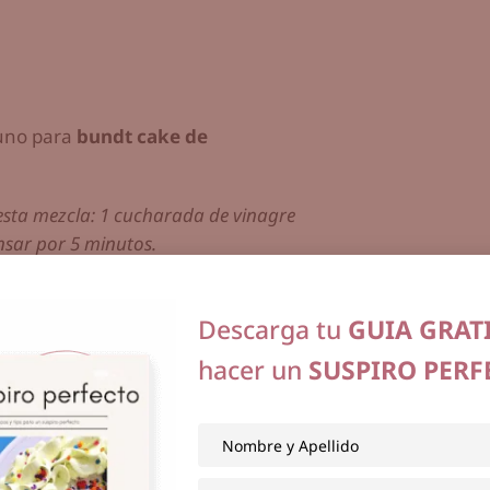
 uno para
bundt cake de
r esta mezcla: 1 cucharada de vinagre
nsar por 5 minutos.
baking soda y sal.
Reservar
Descarga tu
GUIA GRAT
ntequilla y azúcar 2-3 minutos,
hacer un
SUSPIRO PERF
tro.
reparaste con vinagre y leche) con la