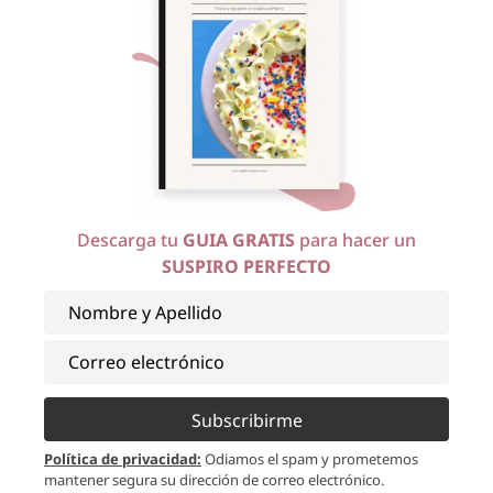
Descarga tu
GUIA GRATIS
para hacer un
SUSPIRO PERFECTO
Espero que puedan hacerlo y subir su foto a
Subscribirme
Instagram etiquetándome cómo
@lasdeliciasdevivir
Política de privacidad
:
Odiamos el spam y prometemos
mantener segura su dirección de correo electrónico.