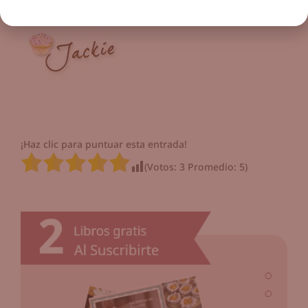
Dios te bendiga
¡Haz clic para puntuar esta entrada!
(Votos:
3
Promedio:
5
)