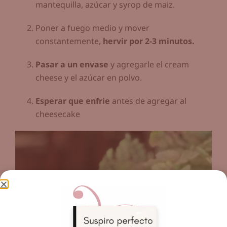
mantequilla, azúcar y syrop de maiz.
Poner a fuego medio y mover
constantemente,
hervir por 2-3 minutos.
Pasar a un envase
y agregarle el cream
cheese y el azúcar en polvo.
Esperar que enfrie
antes de agregar al
cheesecake