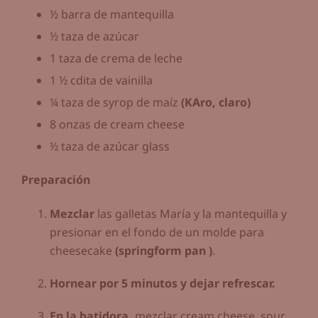
½ barra de mantequilla
½ taza de azúcar
1 taza de crema de leche
1 ½ cdita de vainilla
¼ taza de syrop de maíz
(KAro, claro)
8 onzas de cream cheese
½ taza de azúcar glass
Preparación
Mezclar
las galletas María y la mantequilla y
presionar en el fondo de un molde para
cheesecake
(springform pan )
.
Hornear por 5 minutos y dejar refrescar.
En la batidora,
mezclar cream cheese, sour