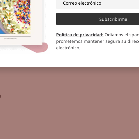
15 a 20 minutos o hasta cuando
Subscribirme
Política de privacidad
:
Odiamos el spa
el frosting de mantequilla de maní.
prometemos mantener segura su direcc
electrónico.
)