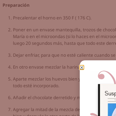
Preparación
Precalentar el horno en 350 F ( 176 C).
Poner en un envase mantequilla, trozos de chocola
María o en el microondas (si lo haces en el micro
luego 20 segundos más, hasta que todo este derre
Dejar enfriar, para que no esté caliente cuando s
En otro envase mezclar la harina, baking soda, sal
Aparte mezclar los huevos bien y agregarle el azúc
todo esté incorporado.
Añadir el chocolate derretido y mezclar.
Agregar la mitad de la mezcla de harina, mezclar,