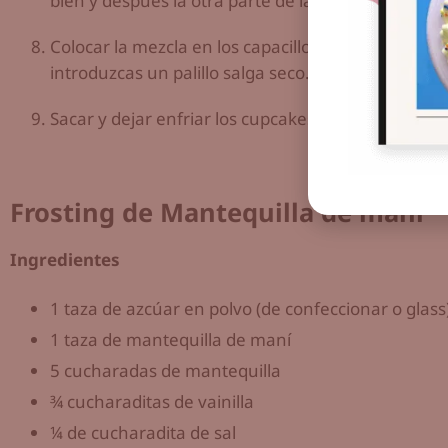
bien y después la otra parte de la harina.
Colocar la mezcla en los capacillos y hornear de 
introduzcas un palillo salga seco.
Sacar y dejar enfriar los cupcakes antes de poner 
Frosting de Mantequilla de maní
Ingredientes
1 taza de azcúar en polvo (de confeccionar o glass
1 taza de mantequilla de maní
5 cucharadas de mantequilla
¾ cucharaditas de vainilla
¼ de cucharadita de sal