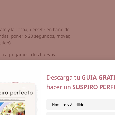
te y la cocoa, derretir en baño de
ondas, ponerlo 20 segundos, mover,
tido)
e lo agregamos a los huevos.
 y polvo de hornear.
Descarga tu
GUIA GRAT
ar y la vainilla, mezclar hasta que
hacer un
SUSPIRO PERF
 luego la crema agria incorporar todo