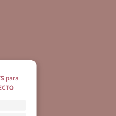
IS
para
ECTO