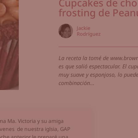
Cupcakes de cho
frosting de Pean
Jackie
Rodríguez
La receta la tomé de www.brown
es que salió espectacular. El cu
muy suave y esponjoso, lo puede
combinación...
ma Ma. Victoria y su amiga
óvenes de nuestra iglsia, GAP
oche anterior le preparé una