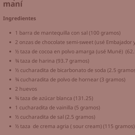
maní
Ingredientes
1 barra de mantequilla con sal (100 gramos)
2 onzas de chocolate semi-sweet (usé Embajador y
½ taza de cocoa en polvo amarga (usé Muné) (62
¾ taza de harina (93.7 gramos)
½ cucharadita de bicarbonato de soda (2.5 gramos
¾ cucharadita de polvo de hornear (3 gramos)
2 huevos
¾ taza de azúcar blanca (131.25)
1 cucharadita de vainilla (5 gramos)
½ cucharadita de sal (2.5 gramos)
½ taza de crema agria ( sour cream) (115 gramos)