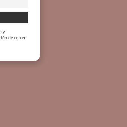
m y
ión de correo