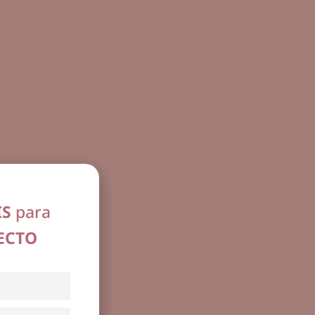
IS
para
ECTO