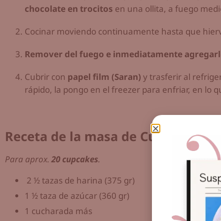
chocolate en trocitos
en una ollita, a fuego medi
Cocinar moviendo continuamente hasta que hierv
Remover del fuego e inmediatamente agregarl
Cubrir con
papel film (Saran)
y trasferir al refrig
rápido, la pongo en el freezer para enfriar, en lo q
Receta de la masa de Cupcake de V
Para aprox.
20 cupcakes
.
2 ½ tazas de harina (375 gr)
1 ½ taza de azúcar (360 gr)
1 cucharada más