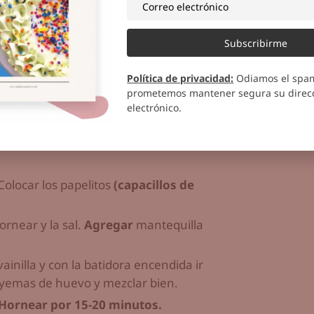
Subscribirme
170 gr)
las claras para el frosting)
Política de privacidad
:
Odiamos el spa
prometemos mantener segura su direcc
electrónico.
 Colocar los papelitos
(capacillos de
ornear y la sal.
Agregar
mantequilla
ainilla y con la batidora encendida ir
s yemas de huevo y mezclar bien.
Hornear por 15-20 minutos.