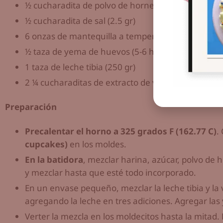
½ cucharadita de polvo de hornear (16.8 gr)
½ cucharadita de sal (2.5 gr)
6 onzas de mantequilla a temperatura ambiente (
½ taza de yema de huevos (5-6 huevos)
(reservar 
1 taza de leche tibia (250 gr)
2 ¼ cucharaditas de extracto de vainilla (12 gr)
Preparación
Precalentar el horno a 325 grados F (162.77 C)
.
cupcakes)
en los moldes.
En la batidora
, mezclar harina, azúcar, polvo de h
y mezclar hasta que esté todo incorporado.
En un envase pequeño, mezclar la leche tibia y la v
agregando la leche en tres adiciones. Agregar la
Verter la mezcla en los moldecitos hasta la mitad.