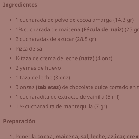
Ingredientes
1 cucharada de polvo de cocoa amarga (14.3 gr)
1¾ cucharada de maicena
(Fécula de maiz)
(25 gr
2 cucharadas de azúcar (28.5 gr)
Pizca de sal
½ taza de crema de leche
(nata)
(4 onz)
2 yemas de huevo
1 taza de leche (8 onz)
3 onzas
(tabletas)
de chocolate dulce cortado en t
1 cucharadita de extracto de vainilla (5 ml)
1 ½ cucharadita de mantequilla (7 gr)
Preparación
Poner la
cocoa, maicena, sal, leche, azúcar, cr