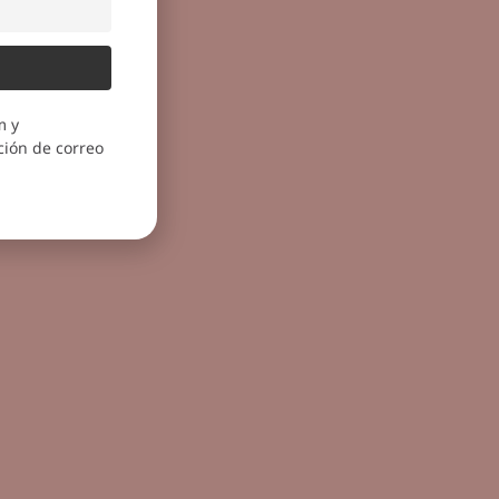
m y
ión de correo