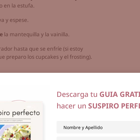
o en la estufa.
a y espese.
e
la mantequilla y la vainilla.
erador hasta que se enfríe (si estoy
ue preparo los cupcakes y el frosting).
ainilla
Descarga tu
GUIA GRAT
hacer un
SUSPIRO PERF