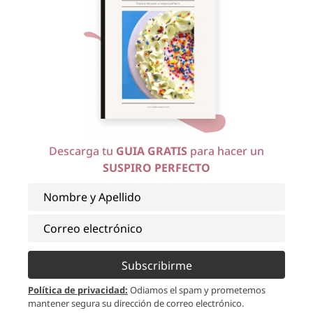
¿Quieres
seguir aprendiendo
con
Jackie
? Mira
el siguiente video
y
entérate de los
grandiosos beneficios
de nuestra membresía:
Descarga tu
GUIA GRATIS
para hacer un
SUSPIRO PERFECTO
Subscribirme
Política de privacidad
:
Odiamos el spam y prometemos
mantener segura su dirección de correo electrónico.