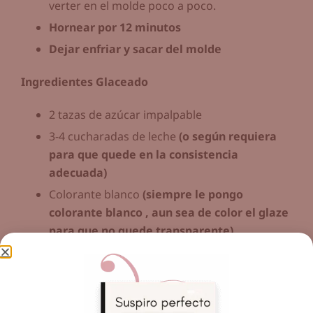
verter en el molde poco a poco.
Hornear por 12 minutos
Dejar enfriar y sacar del molde
Ingredientes Glaceado
2 tazas de azúcar impalpable
3-4 cucharadas de leche
(o según requiera
para que quede en la consistencia
adecuada)
Colorante blanco
(siempre le pongo
colorante blanco , aun sea de color el glaze
para que no quede transparente)
Verter sobre la donut.