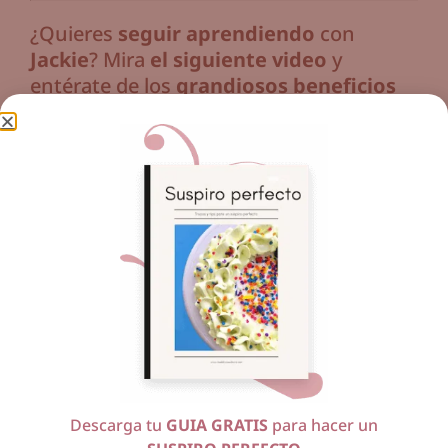
¿Quieres
seguir aprendiendo
con
Jackie
? Mira
el siguiente video
y
entérate de los
grandiosos beneficios
de nuestra membresía:
Descarga tu
GUIA GRATIS
para hacer un