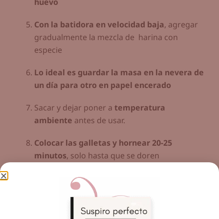
huevo
Con la batidora en velocidad baja
, agregar
gradualmente la mezcla de harina con
especie
Lo ideal es guardar la masa en la nevera de
un día para otro en papel encerado
Sacar y dejar poner a
temperatura
ambiente
antes de usar.
Colocar las galletas y hornear 20-25
minutos
, solo hasta que se doren
ligeramente por los bordes,
si las dejan
dorar mucho se ponen muy duras.