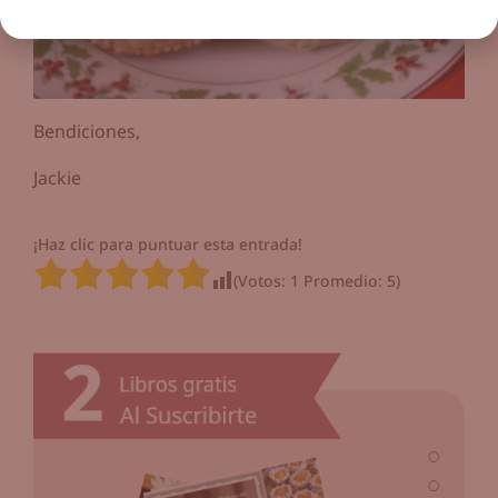
Bendiciones,
Jackie
¡Haz clic para puntuar esta entrada!
(Votos:
1
Promedio:
5
)