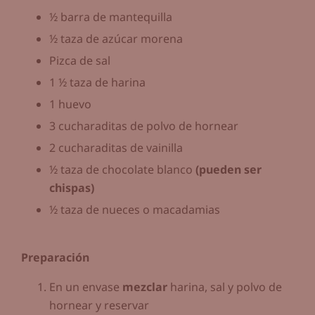
½ barra de mantequilla
½ taza de azúcar morena
Pizca de sal
1 ½ taza de harina
1 huevo
3 cucharaditas de polvo de hornear
2 cucharaditas de vainilla
½ taza de chocolate blanco
(pueden ser
chispas)
½ taza de nueces o macadamias
Preparación
En un envase
mezclar
harina, sal y polvo de
hornear y reservar