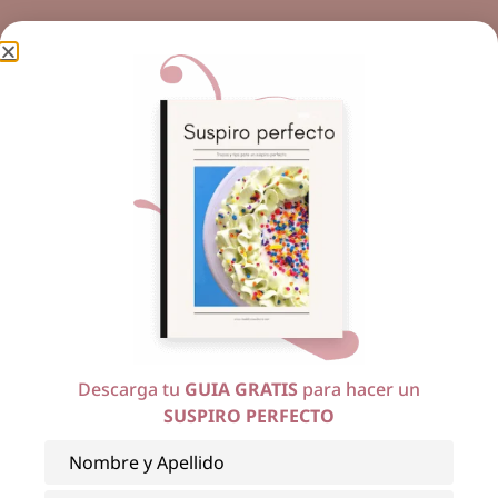
¡Haz clic para puntuar esta entrada!
(Votos:
3
Promedio:
3.3
)
Descarga tu
GUIA GRATIS
para hacer un
SUSPIRO PERFECTO