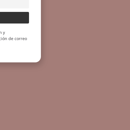
m y
ión de correo