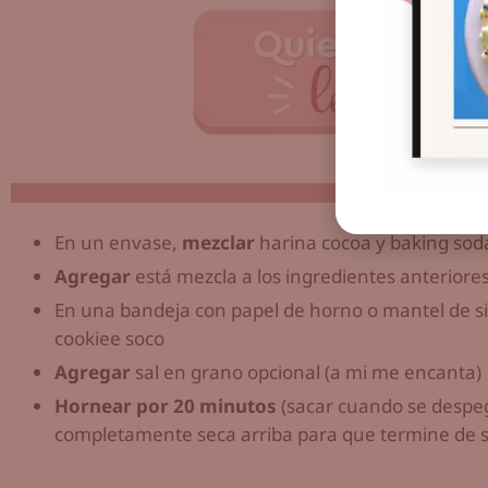
En un envase,
mezclar
harina cocoa y baking sod
Agregar
está mezcla a los ingredientes anteriore
En una bandeja con papel de horno o mantel de si
cookiee soco
Agregar
sal en grano opcional (a mi me encanta)
Hornear por 20 minutos
(sacar cuando se despeg
completamente seca arriba para que termine de s