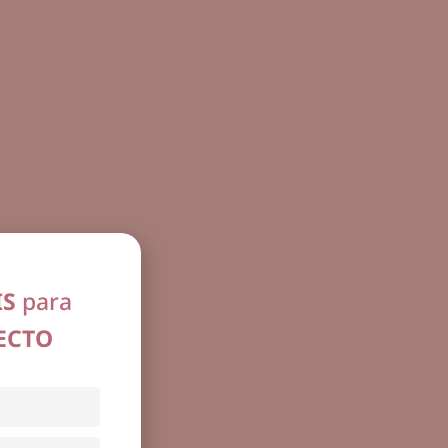
IS
para
ECTO