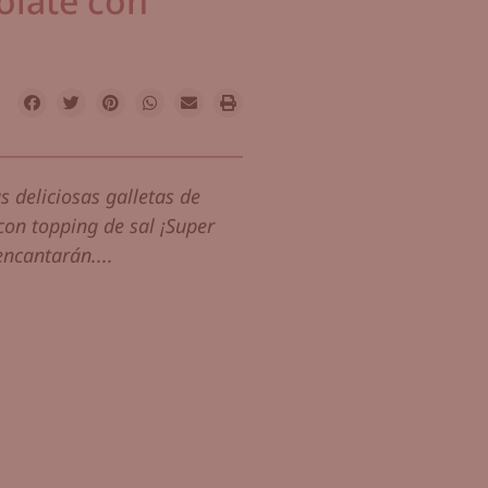
olate con
s deliciosas galletas de
con topping de sal ¡Super
encantarán....