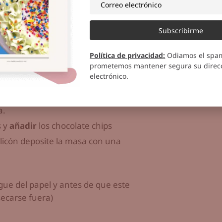
Subscribirme
Política de privacidad
:
Odiamos el spa
prometemos mantener segura su direcc
electrónico.
a.
s y
añadir
los chocolate chips
licón deposite la masa con una
ue del papel y antes de que este
ecarse fuera)