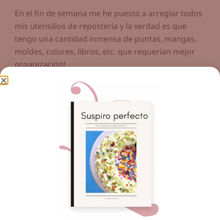
En el fin de semana me he puesto a arreglar todos
mis utensilios de reposteria y la verdad es que
tengo una cantidad inmensa de puntas, mangas,
moldes, colores, libros, etc. que requerían mejor
organización!
Bendiciones!
Jackie
¡Haz clic para puntuar esta entrada!
(Votos:
0
Promedio:
0
)