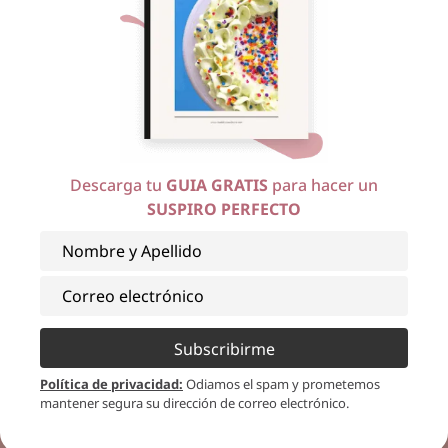
Mensualmente
le podrás sacar mucho
provecho
a este club
, el cual incluye
talleres privados
,
clases en vivo
para los miembros,
40% de
descuento
en nuestros cursos online publicados y
Descarga tu
GUIA GRATIS
para hacer un
¡más!
SUSPIRO PERFECTO
Conoce más
y forma parte,
inscribiéndote en el
siguiente botón:
Subscribirme
Política de privacidad
:
Odiamos el spam y prometemos
mantener segura su dirección de correo electrónico.
¡Bendiciones!