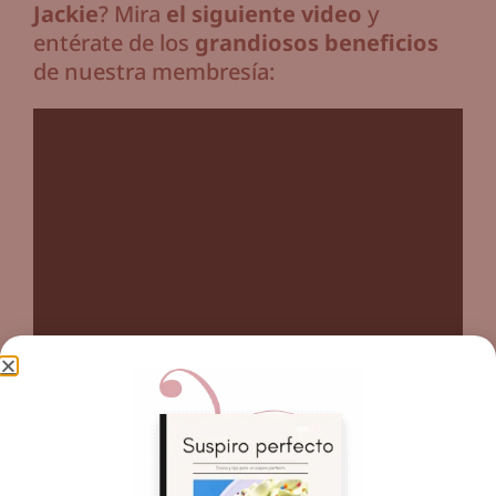
Jackie
? Mira
el siguiente video
y
entérate de los
grandiosos beneficios
de nuestra membresía: