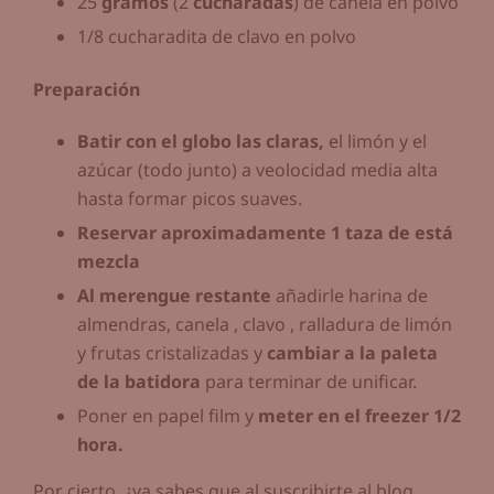
25
gramos
(2
cucharadas
) de canela en polvo
1/8 cucharadita de clavo en polvo
Preparación
Batir con el globo las claras,
el limón y el
azúcar (todo junto) a veolocidad media alta
hasta formar picos suaves.
Reservar aproximadamente 1 taza de está
mezcla
Al merengue restante
añadirle harina de
almendras, canela , clavo , ralladura de limón
y frutas cristalizadas y
cambiar a la paleta
de la batidora
para terminar de unificar.
Poner en papel film y
meter en el freezer 1/2
hora.
Por cierto, ¿ya sabes que al suscribirte al blog,