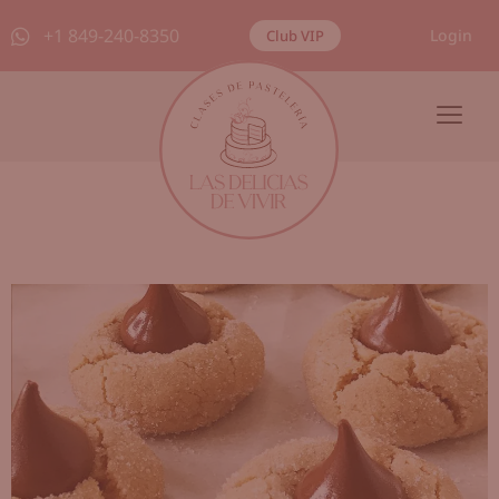
+1 849-240-8350
Login
Club VIP