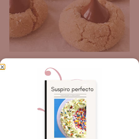
Bendiciones,
¡Haz clic para puntuar esta entrada!
(Votos:
0
Promedio:
0
)