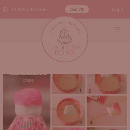
+1 849-240-8350
Login
Club VIP