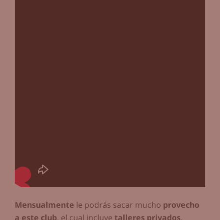
Mensualmente
le podrás sacar mucho
provecho
a este club
, el cual incluye
talleres privados
,