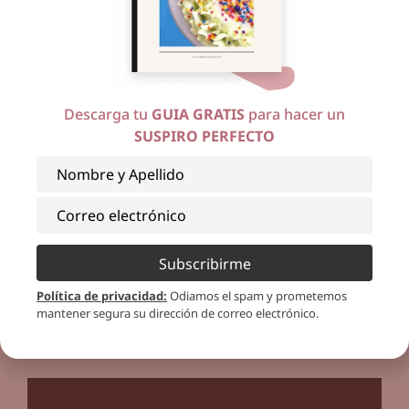
Agregar azucar de color, dejar secar sobre en
styrofoam.
5 y 6. Poner un poco más de chocolate y pegar el
Descarga tu
GUIA GRATIS
para hacer un
capacillo.
SUSPIRO PERFECTO
Espero que estos tutoriales les hayan sido de
utilidad, un abrazo en el Señor.
Subscribirme
¿Quieres
seguir aprendiendo
con
Jackie
? Mira
el siguiente video
y
Política de privacidad
:
Odiamos el spam y prometemos
mantener segura su dirección de correo electrónico.
entérate de los
grandiosos beneficios
de nuestra membresía: