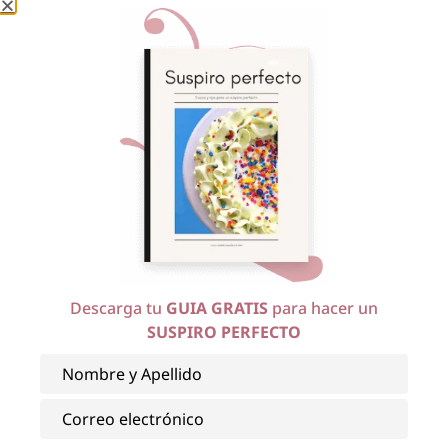
Gracias por visitar mi blog y si quieres recibir en tu
mail contenido de este tipo cada vez que publico
en el blog, te recomiendo suscribirte.
Jackie
Descarga tu
GUIA GRATIS
para hacer un
SUSPIRO PERFECTO
¡Haz clic para puntuar esta entrada!
(Votos:
9
Promedio:
4
)