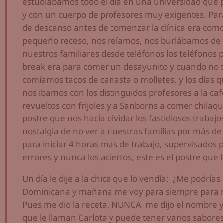
estudiábamos todo el día en una universidad que 
y con un cuerpo de profesores muy exigentes. Para
de descanso antes de comenzar la clínica era como 
pequeño receso, nos reíamos, nos burlábamos de
nuestros familiares desde teléfonos los teléfonos pú
break era para comer un desayunito y cuando no
comíamos tacos de canasta o molletes, y los días q
nos ibamos con los distinguidos profesores a la ca
revueltos con frijoles y a Sanborns a comer chila
postre que nos hacía olvidar los fastidiosos trabajo
nostalgia de no ver a nuestras familias por más de
para iniciar 4 horas más de trabajo, supervisados 
errores y nunca los aciertos, este es el postre que 
Un día le dije a la chica que lo vendía: ¿Me podrías
Dominicana y mañana me voy para siempre para mi
Pues me dio la receta, NUNCA me dijo el nombre y
que le llaman Carlota y puede tener varios sabores