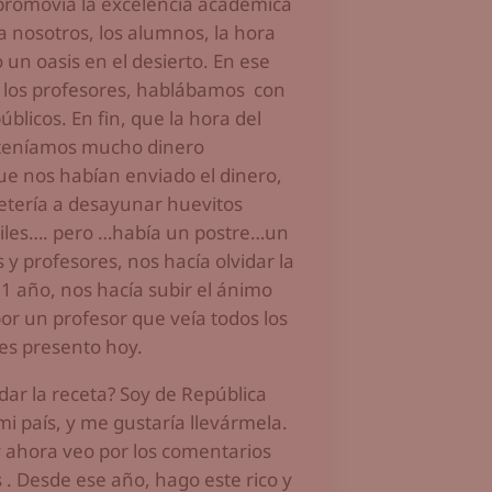
promovía la excelencia académica
 nosotros, los alumnos, la hora
un oasis en el desierto. En ese
 los profesores, hablábamos con
blicos. En fin, que la hora del
 teníamos mucho dinero
ue nos habían enviado el dinero,
fetería a desayunar huevitos
quiles…. pero …había un postre…un
s y profesores, nos hacía olvidar la
 1 año, nos hacía subir el ánimo
por un profesor que veía todos los
les presento hoy.
 dar la receta? Soy de República
 país, y me gustaría llevármela.
 ahora veo por los comentarios
 . Desde ese año, hago este rico y