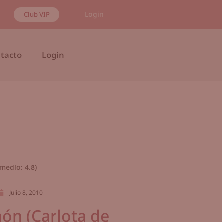
Login
Club VIP
tacto
Login
medio:
4.8
)
Julio 8, 2010
món (Carlota de