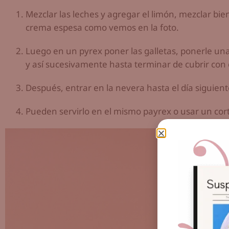
Mezclar las leches y agregar el limón, mezclar bi
crema espesa como vemos en la foto.
Luego en un pyrex poner las galletas, ponerle una
y así sucesivamente hasta terminar de cubrir con
Después, entrar en la nevera hasta el día siguient
Pueden servirlo en el mismo payrex o usar un cor