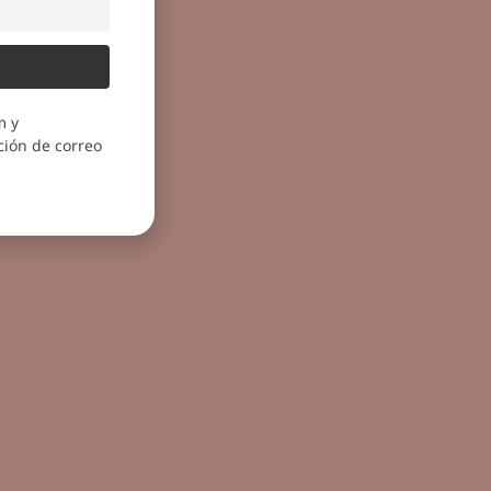
m y
ión de correo