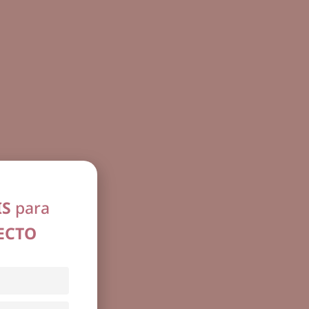
IS
para
ECTO