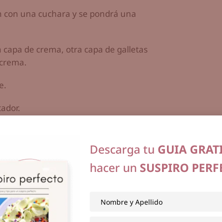
en con una cuchara y se pondrá una
 capa de crema, otra capa de galletas
 crema.
e.
tador.
Descarga tu
GUIA GRAT
hacer un
SUSPIRO PERF