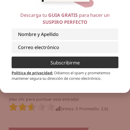
Descarga tu
GUIA GRATIS
para hacer un
SUSPIRO PERFECTO
Subscribirme
Política de privacidad
:
Odiamos el spam y prometemos
mantener segura su dirección de correo electrónico.
¡Haz clic para puntuar esta entrada!
(Votos:
5
Promedio:
2.6
)