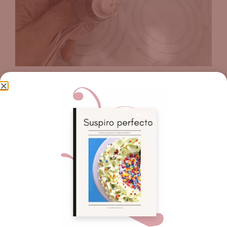
Para el tema del horneado estos suspiritos
son
ultrasensibles.
Si tienes un horno con
piloto encendido,
éntralos en el horno y
déjalos secar hasta que se despeguen.
Si tu
horno no tiene piloto,
debes ponerlo super
bajito, pero super bajito, lo minimo que tu
horno pueda ponerse y los dejas hasta que se
despeguen
(revisa a los 30 minutos-40
minutos)
ÚLTIMO PASO:
Luego de hacerlos enviar