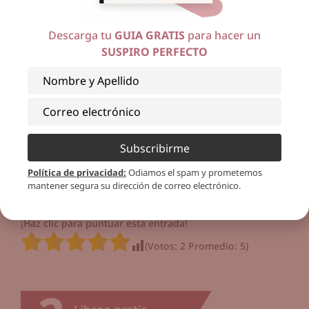
Descarga tu
GUIA GRATIS
para hacer un
SUSPIRO PERFECTO
Bendiciones!
Subscribirme
Política de privacidad
:
Odiamos el spam y prometemos
mantener segura su dirección de correo electrónico.
¡Haz clic para puntuar esta entrada!
(Votos:
2
Promedio:
5
)