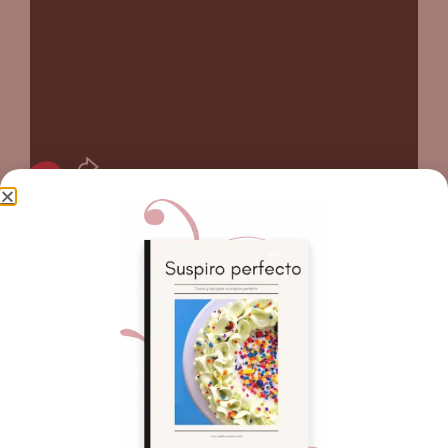
Mensualmente
le podrás sacar mucho
provecho
a este club
, el cual incluye
talleres privados
,
clases en vivo
para los miembros,
40% de
descuento
en nuestros cursos online publicados y
¡más!
Conoce más
y forma parte,
inscribiéndote en el
siguiente botón: