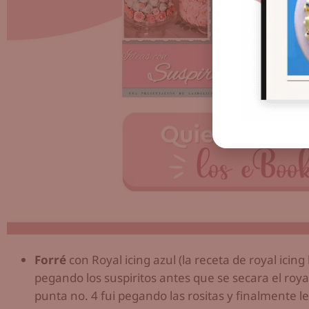
Forré
con Royal icing azul (la receta de royal ici
pegando los suspiritos antes que se secara el roy
punta no. 4 fui pegando las rositas y finalmente le 