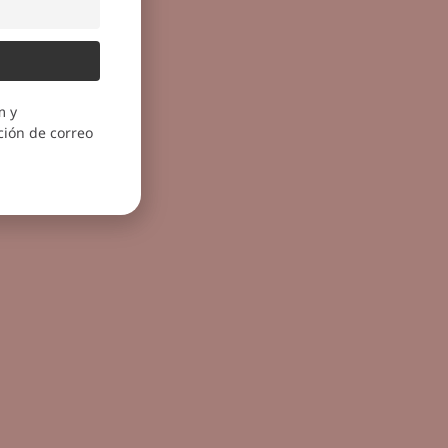
m y
ión de correo