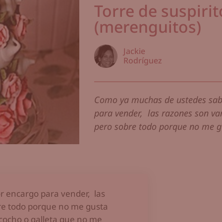
Torre de suspirit
(merenguitos)
Jackie
Rodríguez
Como ya muchas de ustedes sabr
para vender, las razones son var
pero sobre todo porque no me gu
r encargo para vender, las
obre todo porque no me gusta
zcocho o galleta que no me