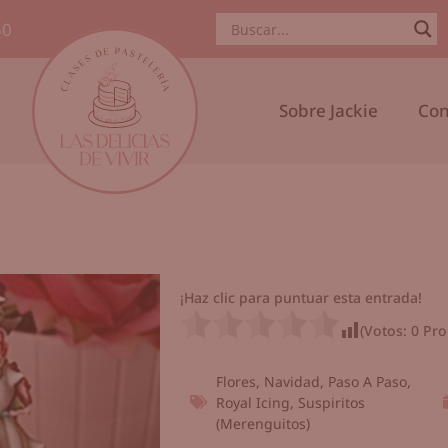
50
Sobre Jackie
Con
¡Haz clic para puntuar esta entrada!
(Votos:
0
Pro
Flores
,
Navidad
,
Paso A Paso
,
Royal Icing
,
Suspiritos
(Merenguitos)