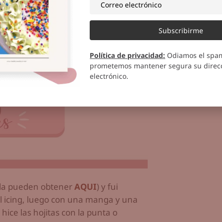
Subscribirme
Política de privacidad
:
Odiamos el spa
prometemos mantener segura su direcc
electrónico.
ng la pueden obtener
AQUI
) y fui
al icing, luego con una manga y una
hice las hojitas con la punta o