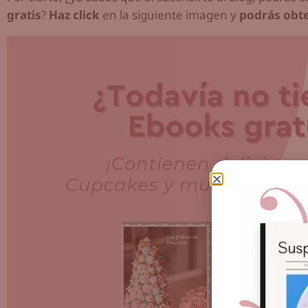
gratis
?
Haz click
en la siguiente imagen y
podrás obte