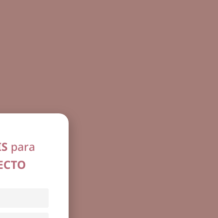
IS
para
ECTO