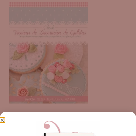
Puedes adquirirlo por
$20 dólares
haciendo click
aquí!
COMPRAR
AHORA