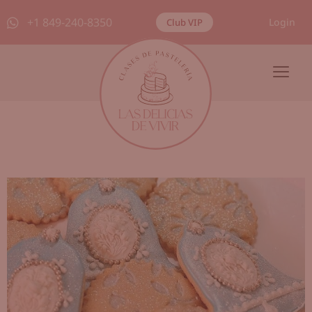
+1 849-240-8350
Login
Club VIP