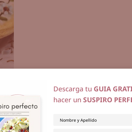
Descarga tu
GUIA GRAT
hacer un
SUSPIRO PERF
do blanco, con la
receta
que siempre
ces le deposité las florecistas con
.