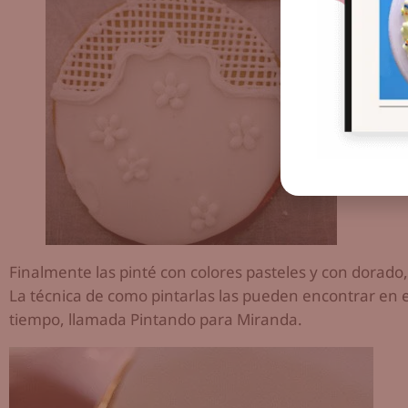
Finalmente las pinté con colores pasteles y con dorado
La técnica de como pintarlas las pueden encontrar en 
tiempo, llamada Pintando para Miranda.