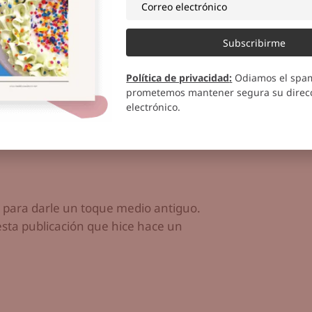
Subscribirme
Política de privacidad
:
Odiamos el spa
prometemos mantener segura su direcc
electrónico.
, para darle un toque medio antiguo.
esta publicación que hice hace un