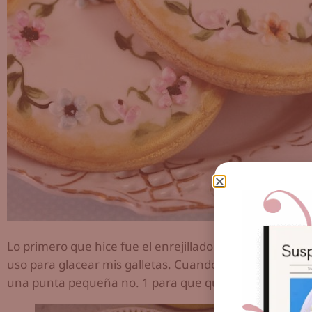
Lo primero que hice fue el enrejillado y luego el glacea
uso para glacear mis galletas. Cuando estuvo seca enton
una punta pequeña no. 1 para que quedara en relieve