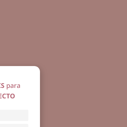
IS
para
ECTO