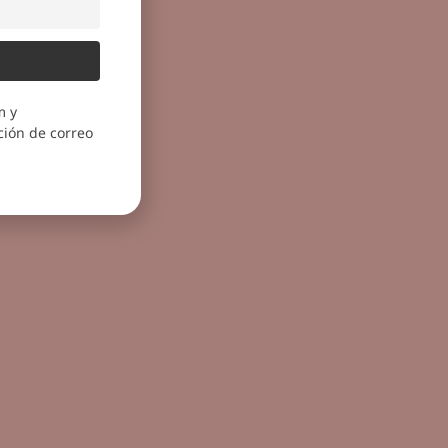
m y
ión de correo